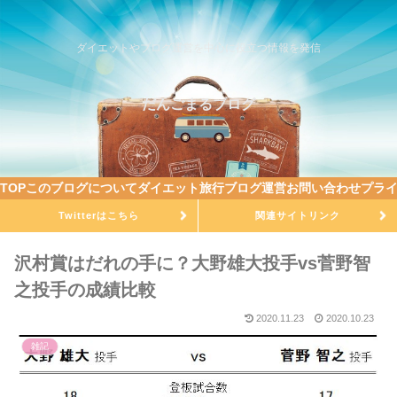
ダイエットやブログ運営を中心に役立つ情報を発信
だんごまるブログ
TOP
このブログについて
ダイエット
旅行
ブログ運営
お問い合わせ
プラ
Twitterはこちら
関連サイトリンク
沢村賞はだれの手に？大野雄大投手vs菅野智
之投手の成績比較
2020.11.23
2020.10.23
雑記