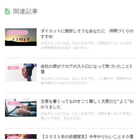
関連記事
ダイエットに挫折しそうなあなたに 仲間づくりの
ダイエット
すすめ
みなさんこんにちは。だんごまるです。 今回はダイエットにおけ
る仲間(同志)の大切さ・ありがた...
会社の席がフロアの入り口になって気づいたこと3
雑記
選
みなさんこんにちは。だんごまるです。 ここ数か月、職場内での
私の席(デスク)がフロアの入り口...
文章を書くってものすごく難しく大変だと“よく”わ
雑記
かりました
みなさんこんにちは。だんごまるです。 文章を書くのって本当に
難しいですね。 みなさんは...
【２０２１年の目標宣言】今年やりたいこと６０選
雑記