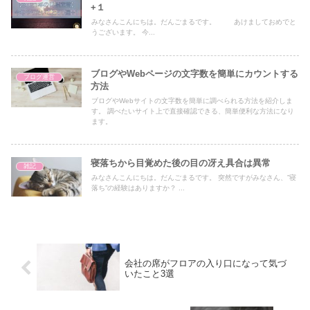
+１
みなさんこんにちは。だんごまるです。 あけましておめでと
うございます。 今...
ブログやWebページの文字数を簡単にカウントする
ブログ運営
方法
ブログやWebサイトの文字数を簡単に調べられる方法を紹介しま
す。 調べたいサイト上で直接確認できる、簡単便利な方法になり
ます。
寝落ちから目覚めた後の目の冴え具合は異常
雑記
みなさんこんにちは。だんごまるです。 突然ですがみなさん、”寝
落ち”の経験はありますか？ ...
会社の席がフロアの入り口になって気づ
いたこと3選