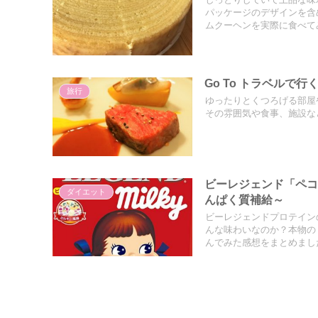
しっとりしていて上品な味
パッケージのデザインを含
ムクーヘンを実際に食べて
Go To トラベル
旅行
ゆったりとくつろげる部屋
その雰囲気や食事、施設な
ビーレジェンド「ペコ
ダイエット
んぱく質補給～
ビーレジェンドプロテイン
んな味わいなのか？本物の
んでみた感想をまとめまし