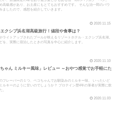
わい、店舗限定の味もあり選ぶ楽しさもある治一郎のバウムクーヘン。
め高級感があり、お土産にもとてもおすすめです。 そんな治一郎のバウ
みましたので、感想を紹介していきます。
2020.11.15
で行くエクシブ浜名湖高級旅行！値段や食事は？
やライトアップされたプールが映えるリゾートホテル・エクシブ浜名湖。
どを、実際に宿泊したときの写真を中心に紹介します。
2020.11.10
ちゃん ミルキー風味」レビュー ～おやつ感覚でお手軽にた
のフレーバーの１つ、ペコちゃんでお馴染みのミルキー味。 いったいど
ミルキーのように甘いのでしょうか？ プロテイン歴4年の筆者が実際に飲
た。
2020.11.03