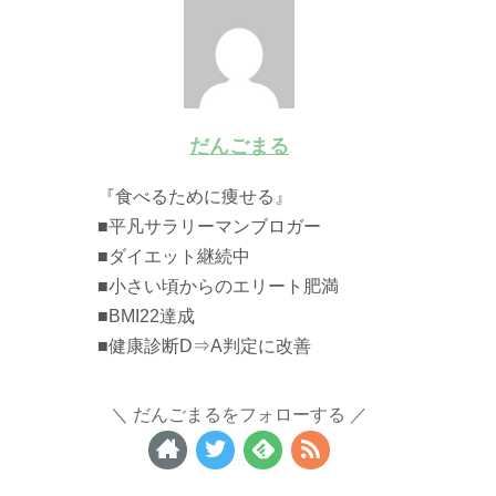
だんごまる
『食べるために痩せる』
■平凡サラリーマンブロガー
■ダイエット継続中
■小さい頃からのエリート肥満
■BMI22達成
■健康診断D⇒A判定に改善
だんごまるをフォローする