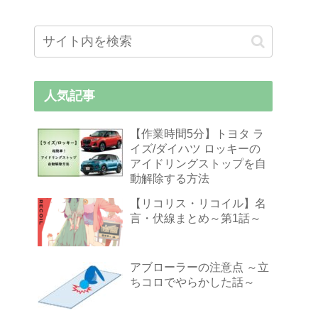
人気記事
【作業時間5分】トヨタ ラ
イズ/ダイハツ ロッキーの
アイドリングストップを自
動解除する方法
【リコリス・リコイル】名
言・伏線まとめ～第1話～
アブローラーの注意点 ～立
ちコロでやらかした話～