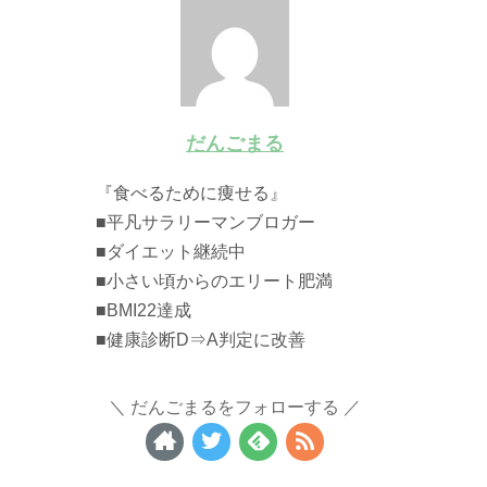
だんごまる
『食べるために痩せる』
■平凡サラリーマンブロガー
■ダイエット継続中
■小さい頃からのエリート肥満
■BMI22達成
■健康診断D⇒A判定に改善
だんごまるをフォローする