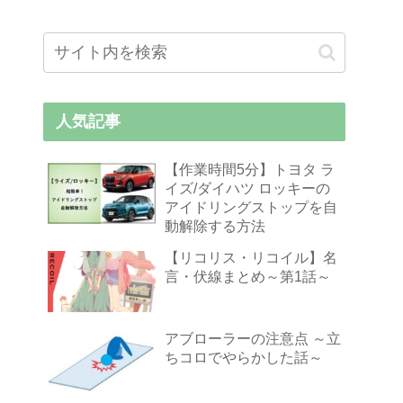
人気記事
【作業時間5分】トヨタ ラ
イズ/ダイハツ ロッキーの
アイドリングストップを自
動解除する方法
【リコリス・リコイル】名
言・伏線まとめ～第1話～
アブローラーの注意点 ～立
ちコロでやらかした話～