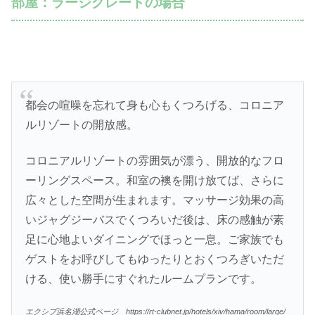
部屋：ラージグレードの場合
都会の喧噪を忘れて身も心もくつろげる、コロニア
ルリゾートの開放感。
コロニアルリゾートの雰囲気が漂う、開放的なフロ
ーリングスペース。和室の襖を開け放てば、さらに
広々とした空間が生まれます。マッサージ効果の高
いジャグジーバスでくつろいだ後は、床の感触が素
足に心地よいダイニングでほっと一息。ご家族でも
ゲストをお呼びしてもゆったりとおくつろぎいただ
ける、使い勝手にすぐれたルームプランです。
エクシブ浜名湖公式ページ https://rt-clubnet.jp/hotels/xiv/hama/room/large/