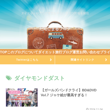
ダイエットやブログ運営を中心に役立つ情報を発信
だんごまるブログ
TOP
このブログについて
ダイエット
旅行
ブログ運営
お問い合わせ
プラ
Twitterはこちら
関連サイトリンク
ダイヤモンドダスト
【ガールズバンドクライ】BD&DVD
アニメ
Vol.7 ジャケ絵が最高すぎる！
2024.11.04