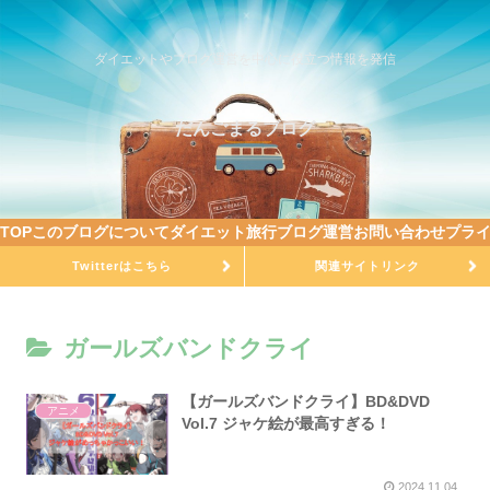
ダイエットやブログ運営を中心に役立つ情報を発信
だんごまるブログ
TOP
このブログについて
ダイエット
旅行
ブログ運営
お問い合わせ
プラ
Twitterはこちら
関連サイトリンク
ガールズバンドクライ
【ガールズバンドクライ】BD&DVD
アニメ
Vol.7 ジャケ絵が最高すぎる！
2024.11.04